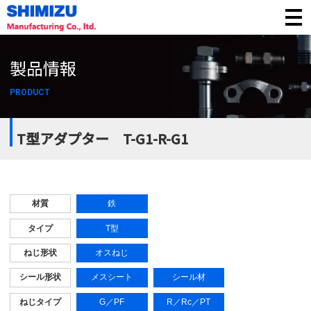
製品情報
PRODUCT
T型アダプター T-G1-R-G1
材質
鉄
タイプ
T型
ねじ形状
オスねじ
シール形状
メスシート
シール材
ねじタイプ
G／
PF
R／
Rc
／
PT