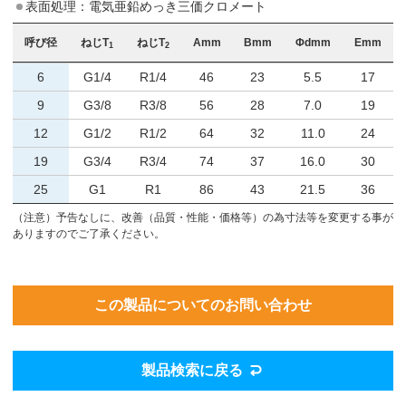
表面処理：電気亜鉛めっき三価クロメート
呼び径
ねじT
ねじT
Amm
Bmm
Φdmm
Emm
1
2
6
G1/4
R1/4
46
23
5.5
17
9
G3/8
R3/8
56
28
7.0
19
12
G1/2
R1/2
64
32
11.0
24
19
G3/4
R3/4
74
37
16.0
30
25
G1
R1
86
43
21.5
36
（注意）予告なしに、改善（品質・性能・価格等）の為寸法等を変更する事が
ありますのでご了承ください。
この製品についてのお問い合わせ
製品検索に戻る