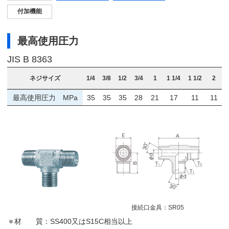
付加機能
最高使用圧力
JIS B 8363
ネジサイズ
1/4
3/8
1/2
3/4
1
1 1/4
1 1/2
2
最高使用圧力 MPa
35
35
35
28
21
17
11
11
接続口金具：
SR05
材 質：SS400又はS15C相当以上