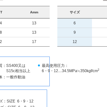
T
Amm
サイズ
4
13
6
8
13
9
2
17
12
SS400又は
最高使用圧力：
2
S15c相当以上
6・9・12…34.5MPa≒350kgf/cm
体：一般作動油
ズ：
SIZE 6・9・12