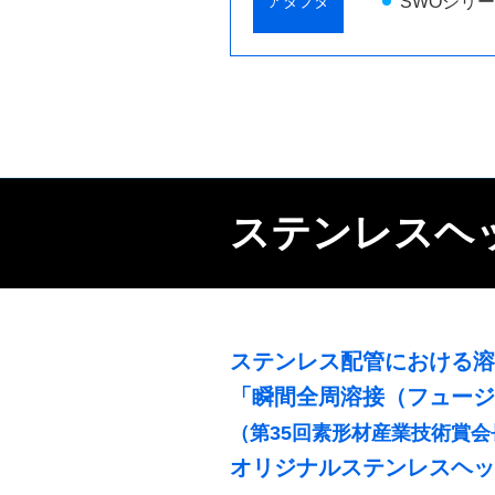
アダプタ
SWOシリ
ステンレスヘ
ステンレス配管における溶
「瞬間全周溶接（フュージ
（第35回素形材産業技術賞
オリジナルステンレスヘッ