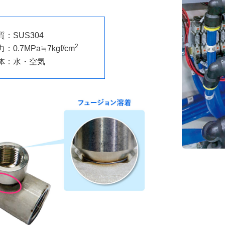
SUS304
2
0.7MPa≒7kgf/cm
体：水・空気