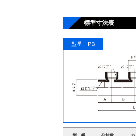
標準寸法表
型番：PB
型 番
分枝数
ね