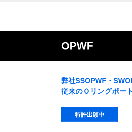
OPWF
弊社SSOPWF・SWO
従来のＯリングポー
特許出願中