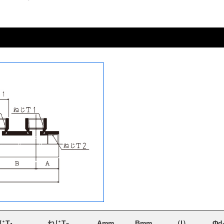
じT
ねじT
Amm
Bmm
（l）
Φd