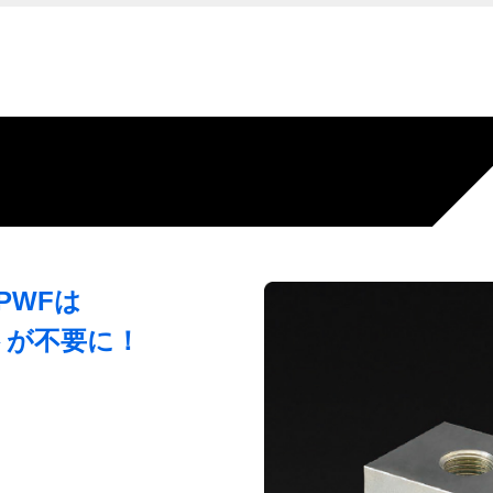
PWFは
トが不要に！