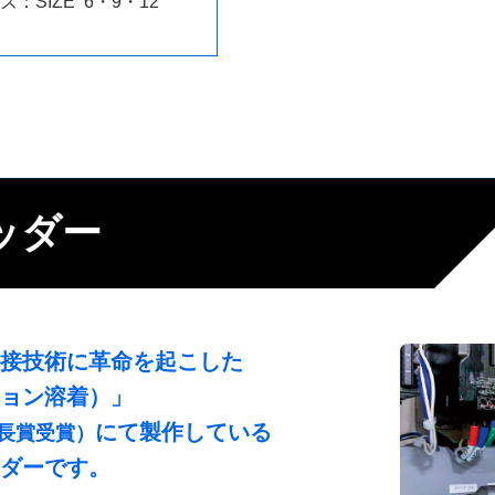
ーズ：
SIZE 6・9・12
ッダー
接技術に革命を起こした
ョン溶着）」
にて製作している
会長賞受賞）
ダーです。