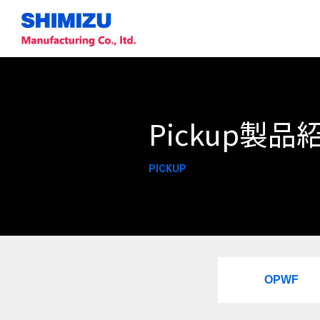
Pickup製品
PICKUP
OPWF