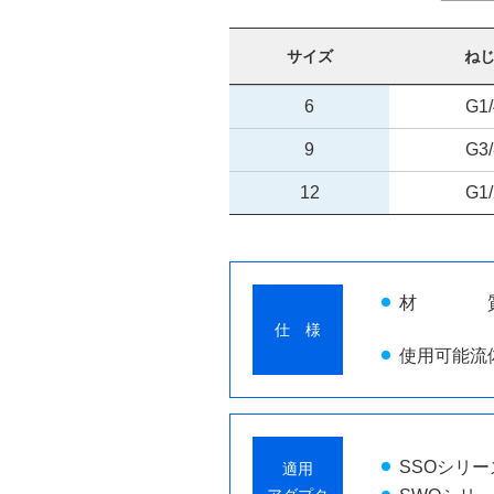
サイズ
ねじ
6
G1/
9
G3/
12
G1/
材 質：
仕 様
使用可能流
SSOシリー
適用