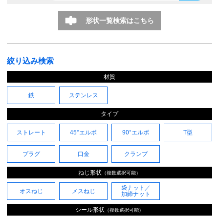
形状一覧検索はこちら
絞り込み検索
材質
鉄
ステンレス
タイプ
ストレート
45°エルボ
90°エルボ
T型
プラグ
口金
クランプ
ねじ形状
（複数選択可能）
袋ナット／
オスねじ
メスねじ
加締ナット
シール形状
（複数選択可能）